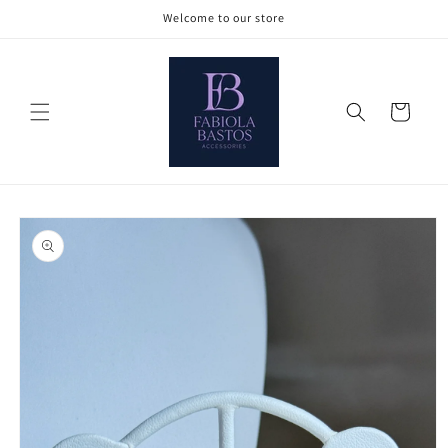
Ir
Welcome to our store
directamente
al contenido
Carrito
Ir
directamente
a la
información
del producto