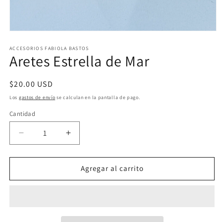
Abrir
elemento
multimedia
ACCESORIOS FABIOLA BASTOS
Aretes Estrella de Mar
1
en
una
ventana
Precio
$20.00 USD
modal
habitual
Los
gastos de envío
se calculan en la pantalla de pago.
Cantidad
Reducir
Aumentar
cantidad
cantidad
para
para
Aretes
Aretes
Agregar al carrito
Estrella
Estrella
de
de
Mar
Mar