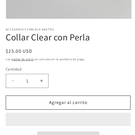
Abrir
elemento
multimedia
ACCESORIOS FABIOLA BASTOS
Collar Clear con Perla
1
en
una
ventana
Precio
$25.00 USD
modal
habitual
Los
gastos de envío
se calculan en la pantalla de pago.
Cantidad
Reducir
Aumentar
cantidad
cantidad
para
para
Collar
Collar
Agregar al carrito
Clear
Clear
con
con
Perla
Perla