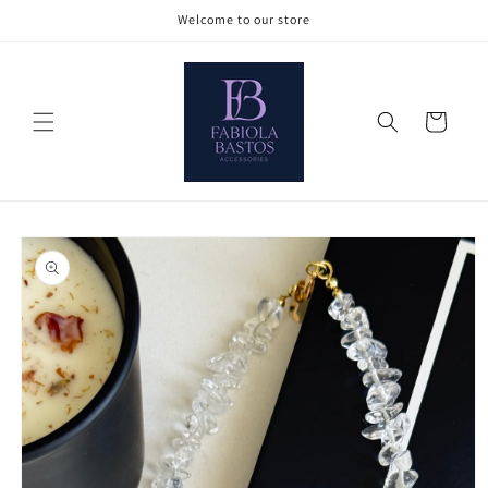
Ir
Welcome to our store
directamente
al contenido
Carrito
Ir
directamente
a la
información
del producto