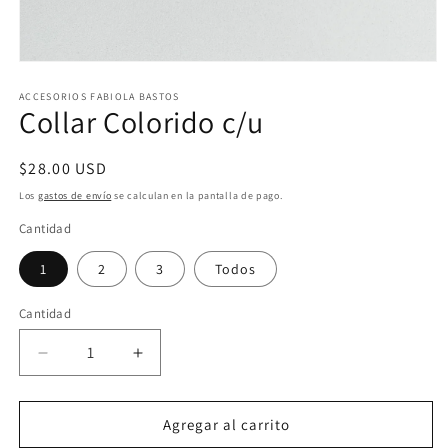
Abrir
elemento
multimedia
ACCESORIOS FABIOLA BASTOS
Collar Colorido c/u
1
en
una
ventana
Precio
$28.00 USD
modal
habitual
Los
gastos de envío
se calculan en la pantalla de pago.
Cantidad
1
2
3
Todos
Cantidad
Reducir
Aumentar
cantidad
cantidad
para
para
Collar
Collar
Agregar al carrito
Colorido
Colorido