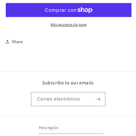
c/u
c/u
Más opciones de pago
Share
Subscribe to our emails
Correo electrónico
País/región