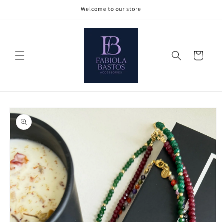
Ir
Welcome to our store
directamente
al contenido
Carrito
Ir
directamente
a la
información
del producto