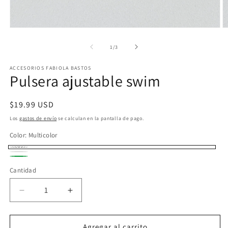
Abrir
Ab
elemento
e
multimedia
m
de
1
/
3
1
2
en
e
ACCESORIOS FABIOLA BASTOS
una
u
Pulsera ajustable swim
ventana
v
modal
m
Precio
$19.99 USD
habitual
Los
gastos de envío
se calculan en la pantalla de pago.
Color:
Multicolor
Multicolor
Blanco
Verde
Cantidad
Reducir
Aumentar
cantidad
cantidad
para
para
Pulsera
Pulsera
Agregar al carrito