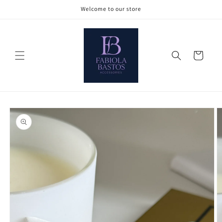
Ir
Welcome to our store
directamente
al contenido
Carrito
Ir
directamente
a la
información
del producto